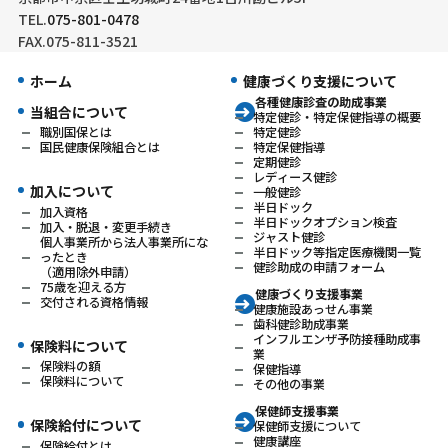
TEL.
075-801-0478
FAX.075-811-3521
ホーム
健康づくり支援について
各種健康診査の助成事業
当組合について
特定健診・特定保健指導の概要
特定健診
職別国保とは
特定保健指導
国民健康保険組合とは
定期健診
レディース健診
加入について
一般健診
半日ドック
加入資格
半日ドックオプション検査
加入・脱退・変更手続き
ジャスト健診
個人事業所から法人事業所にな
半日ドック等指定医療機関一覧
ったとき
健診助成の申請フォーム
（適用除外申請）
75歳を迎える方
健康づくり支援事業
交付される資格情報
健康施設あっせん事業
歯科健診助成事業
インフルエンザ予防接種助成事
保険料について
業
保険料の額
保健指導
保険料について
その他の事業
保健師支援事業
保険給付について
保健師支援について
健康講座
保険給付とは