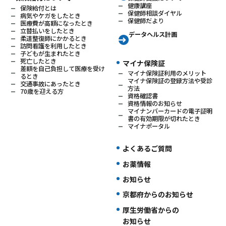
健康講座
保険給付とは
保健師相談ダイヤル
病気やケガをしたとき
保健師だより
医療費が高額になったとき
立替払いをしたとき
データヘルス計画
柔道整復師にかかるとき
訪問看護を利用したとき
子どもが生まれたとき
死亡したとき
マイナ保険証
差額を自己負担して医療を受け
マイナ保険証利用のメリット
るとき
マイナ保険証の登録方法や受診
交通事故にあったとき
方法
70歳を迎える方
資格確認書
資格情報のお知らせ
マイナンバーカードの電子証明
書の有効期限が切れたとき
マイナポータル
よくあるご質問
お薬情報
お知らせ
京都府からのお知らせ
厚生労働省からの
お知らせ