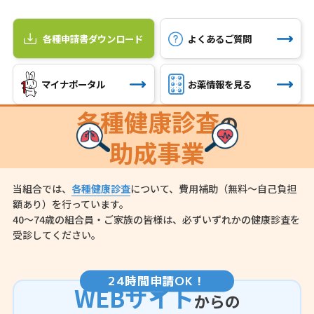
各種申請書ダウンロード
よくあるご質問
マイナポータル
お薬情報を見る
各種健康診査
の
助成事業
当組合では、
各種健康診査
について、費用補助（無料～自己負担
額あり）を行っています。
40～74歳の組合員・ご家族の皆様は、必ずいずれかの健康診査を
受診してください。
24
時間申請OK！
WEBサイト
からの