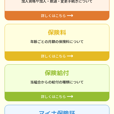
加入資格や加入・脱退・変更手続きについて
国保だより171号を掲載いたしました。
2026.01.13
お知らせ
詳しくはこちら
半日人間ドックキャンペーンのご案内（京都工場保健
会）【期間：令和8年3月31日まで】
保険料
2025.12.01
お知らせ
現在お手元の保険証は令和7年12月2日に使用できなく
年齢ごとの月額の保険料について
なります。
2025.07.30
お知らせ
詳しくはこちら
ホームページをリニューアルしました。
保険給付
当組合からの給付の種類について
詳しくはこちら
マイナ保険証