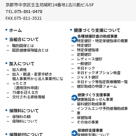
京都市中京区壬生坊城町24番地1古川勘ビル5F
TEL.
075-801-0478
FAX.075-811-3521
ホーム
健康づくり支援について
各種健康診査の助成事業
当組合について
特定健診・特定保健指導の概要
特定健診
職別国保とは
特定保健指導
国民健康保険組合とは
定期健診
レディース健診
加入について
一般健診
半日ドック
加入資格
半日ドックオプション検査
加入・脱退・変更手続き
ジャスト健診
個人事業所から法人事業所にな
半日ドック等指定医療機関一覧
ったとき
健診助成の申請フォーム
（適用除外申請）
75歳を迎える方
健康づくり支援事業
交付される資格情報
健康施設あっせん事業
歯科健診助成事業
インフルエンザ予防接種助成事
保険料について
業
保険料の額
保健指導
保険料について
その他の事業
保健師支援事業
保険給付について
保健師支援について