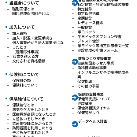
当組合について
特定健診・特定保健指導の概要
特定健診
職別国保とは
特定保健指導
国民健康保険組合とは
定期健診
レディース健診
加入について
一般健診
半日ドック
加入資格
半日ドックオプション検査
加入・脱退・変更手続き
ジャスト健診
個人事業所から法人事業所にな
半日ドック等指定医療機関一覧
ったとき
健診助成の申請フォーム
（適用除外申請）
75歳を迎える方
健康づくり支援事業
交付される資格情報
健康施設あっせん事業
歯科健診助成事業
インフルエンザ予防接種助成事
保険料について
業
保険料の額
保健指導
保険料について
その他の事業
保健師支援事業
保険給付について
保健師支援について
健康講座
保険給付とは
保健師相談ダイヤル
病気やケガをしたとき
保健師だより
医療費が高額になったとき
立替払いをしたとき
データヘルス計画
柔道整復師にかかるとき
訪問看護を利用したとき
子どもが生まれたとき