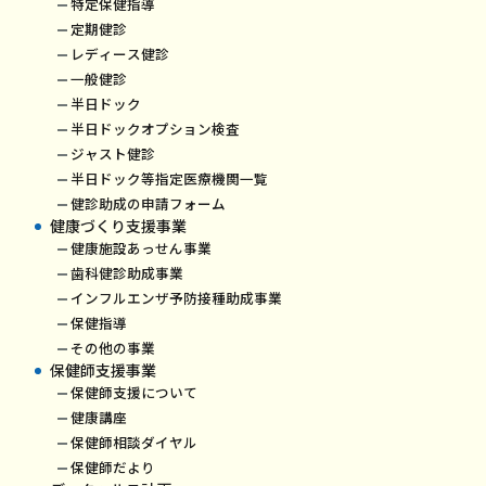
特定保健指導
定期健診
レディース健診
一般健診
半日ドック
半日ドックオプション検査
ジャスト健診
半日ドック等指定医療機関一覧
健診助成の申請フォーム
健康づくり支援事業
健康施設あっせん事業
歯科健診助成事業
インフルエンザ予防接種助成事業
保健指導
その他の事業
保健師支援事業
保健師支援について
健康講座
保健師相談ダイヤル
保健師だより