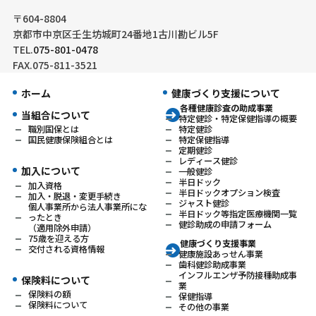
〒604-8804
京都市中京区壬生坊城町24番地1古川勘ビル5F
TEL.
075-801-0478
FAX.075-811-3521
ホーム
健康づくり支援について
各種健康診査の助成事業
当組合について
特定健診・特定保健指導の概要
特定健診
職別国保とは
特定保健指導
国民健康保険組合とは
定期健診
レディース健診
加入について
一般健診
半日ドック
加入資格
半日ドックオプション検査
加入・脱退・変更手続き
ジャスト健診
個人事業所から法人事業所にな
半日ドック等指定医療機関一覧
ったとき
健診助成の申請フォーム
（適用除外申請）
75歳を迎える方
健康づくり支援事業
交付される資格情報
健康施設あっせん事業
歯科健診助成事業
インフルエンザ予防接種助成事
保険料について
業
保険料の額
保健指導
保険料について
その他の事業