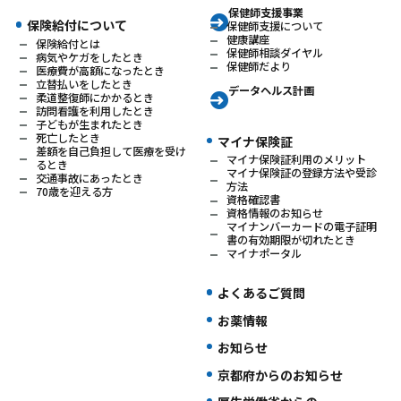
保健師支援事業
保険給付について
保健師支援について
健康講座
保険給付とは
保健師相談ダイヤル
病気やケガをしたとき
保健師だより
医療費が高額になったとき
立替払いをしたとき
データヘルス計画
柔道整復師にかかるとき
訪問看護を利用したとき
子どもが生まれたとき
死亡したとき
マイナ保険証
差額を自己負担して医療を受け
マイナ保険証利用のメリット
るとき
マイナ保険証の登録方法や受診
交通事故にあったとき
方法
70歳を迎える方
資格確認書
資格情報のお知らせ
マイナンバーカードの電子証明
書の有効期限が切れたとき
マイナポータル
よくあるご質問
お薬情報
お知らせ
京都府からのお知らせ