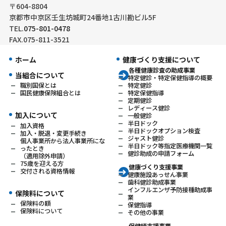
〒604-8804
京都市中京区壬生坊城町24番地1古川勘ビル5F
TEL.
075-801-0478
FAX.075-811-3521
ホーム
健康づくり支援について
各種健康診査の助成事業
当組合について
特定健診・特定保健指導の概要
特定健診
職別国保とは
特定保健指導
国民健康保険組合とは
定期健診
レディース健診
加入について
一般健診
半日ドック
加入資格
半日ドックオプション検査
加入・脱退・変更手続き
ジャスト健診
個人事業所から法人事業所にな
半日ドック等指定医療機関一覧
ったとき
健診助成の申請フォーム
（適用除外申請）
75歳を迎える方
健康づくり支援事業
交付される資格情報
健康施設あっせん事業
歯科健診助成事業
インフルエンザ予防接種助成事
保険料について
業
保険料の額
保健指導
保険料について
その他の事業