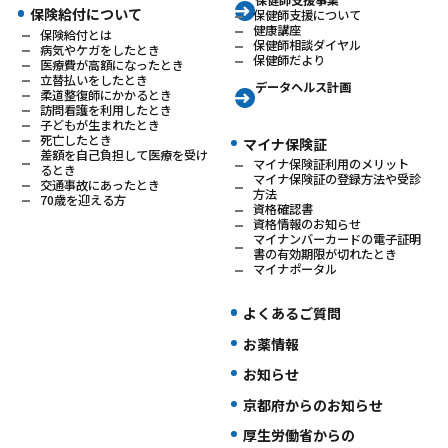
保健師支援事業
保険給付について
保健師支援について
健康講座
保険給付とは
保健師相談ダイヤル
病気やケガをしたとき
保健師だより
医療費が高額になったとき
立替払いをしたとき
データヘルス計画
柔道整復師にかかるとき
訪問看護を利用したとき
子どもが生まれたとき
死亡したとき
マイナ保険証
差額を自己負担して医療を受け
マイナ保険証利用のメリット
るとき
マイナ保険証の登録方法や受診
交通事故にあったとき
方法
70歳を迎える方
資格確認書
資格情報のお知らせ
マイナンバーカードの電子証明
書の有効期限が切れたとき
マイナポータル
よくあるご質問
お薬情報
お知らせ
京都府からのお知らせ
厚生労働省からの