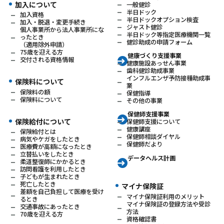
加入について
一般健診
半日ドック
加入資格
半日ドックオプション検査
加入・脱退・変更手続き
ジャスト健診
個人事業所から法人事業所にな
半日ドック等指定医療機関一覧
ったとき
健診助成の申請フォーム
（適用除外申請）
75歳を迎える方
健康づくり支援事業
交付される資格情報
健康施設あっせん事業
歯科健診助成事業
インフルエンザ予防接種助成事
保険料について
業
保険料の額
保健指導
保険料について
その他の事業
保健師支援事業
保険給付について
保健師支援について
健康講座
保険給付とは
保健師相談ダイヤル
病気やケガをしたとき
保健師だより
医療費が高額になったとき
立替払いをしたとき
データヘルス計画
柔道整復師にかかるとき
訪問看護を利用したとき
子どもが生まれたとき
死亡したとき
マイナ保険証
差額を自己負担して医療を受け
マイナ保険証利用のメリット
るとき
マイナ保険証の登録方法や受診
交通事故にあったとき
方法
70歳を迎える方
資格確認書