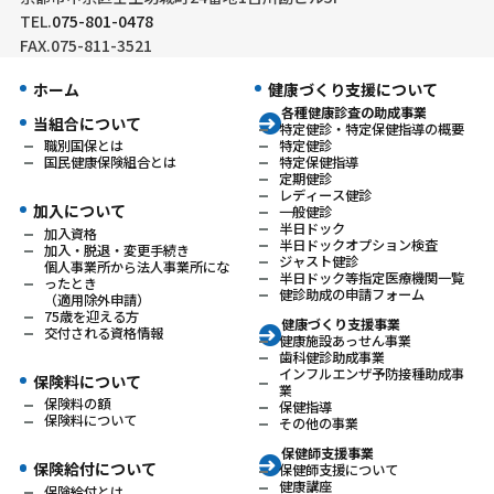
TEL.
075-801-0478
FAX.075-811-3521
ホーム
健康づくり支援について
各種健康診査の助成事業
当組合について
特定健診・特定保健指導の概要
特定健診
職別国保とは
特定保健指導
国民健康保険組合とは
定期健診
レディース健診
加入について
一般健診
半日ドック
加入資格
半日ドックオプション検査
加入・脱退・変更手続き
ジャスト健診
個人事業所から法人事業所にな
半日ドック等指定医療機関一覧
ったとき
健診助成の申請フォーム
（適用除外申請）
75歳を迎える方
健康づくり支援事業
交付される資格情報
健康施設あっせん事業
歯科健診助成事業
インフルエンザ予防接種助成事
保険料について
業
保険料の額
保健指導
保険料について
その他の事業
保健師支援事業
保険給付について
保健師支援について
健康講座
保険給付とは