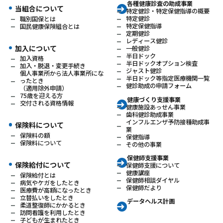
各種健康診査の助成事業
当組合について
特定健診・特定保健指導の概要
特定健診
職別国保とは
特定保健指導
国民健康保険組合とは
定期健診
レディース健診
加入について
一般健診
半日ドック
加入資格
半日ドックオプション検査
加入・脱退・変更手続き
ジャスト健診
個人事業所から法人事業所にな
半日ドック等指定医療機関一覧
ったとき
健診助成の申請フォーム
（適用除外申請）
75歳を迎える方
健康づくり支援事業
交付される資格情報
健康施設あっせん事業
歯科健診助成事業
インフルエンザ予防接種助成事
保険料について
業
保険料の額
保健指導
保険料について
その他の事業
保健師支援事業
保険給付について
保健師支援について
健康講座
保険給付とは
保健師相談ダイヤル
病気やケガをしたとき
保健師だより
医療費が高額になったとき
立替払いをしたとき
データヘルス計画
柔道整復師にかかるとき
訪問看護を利用したとき
子どもが生まれたとき